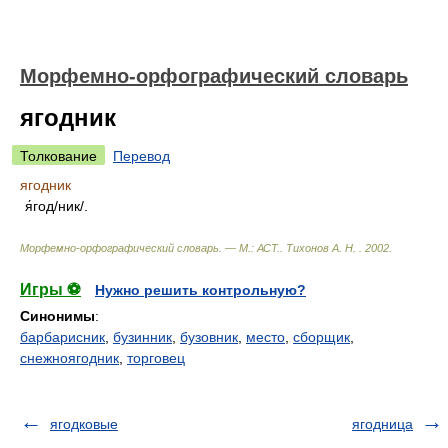
Морфемно-орфографический словарь
ягодник
Толкование
Перевод
ягодник
я́год/ник/.
Морфемно-орфографический словарь. — М.: АСТ.
.
Тихонов А. Н.
.
2002
.
Игры ⚽
Нужно решить контрольную?
Синонимы
:
барбарисник
,
бузинник
,
бузовник
,
место
,
сборщик
,
снежноягодник
,
торговец
ягодковые
ягодница