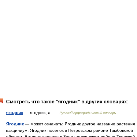
Смотреть что такое "ягодник" в других словарях:
ягодник
— ягодник, а …
Русский орфографический словарь
Ягодник
— может означать: Ягодник другое название растения
вакциниум. Ягодник посёлок в Петровском районе Тамбовской
области. Ягодник деревня в Западнодвинском районе Тверской