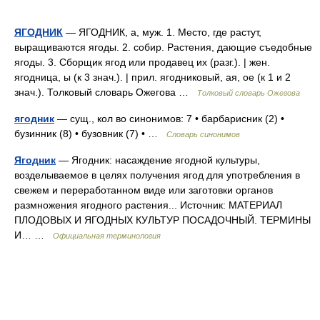
ЯГОДНИК
— ЯГОДНИК, а, муж. 1. Место, где растут,
выращиваются ягоды. 2. собир. Растения, дающие съедобные
ягоды. 3. Сборщик ягод или продавец их (разг.). | жен.
ягодница, ы (к 3 знач.). | прил. ягодниковый, ая, ое (к 1 и 2
знач.). Толковый словарь Ожегова …
Толковый словарь Ожегова
ягодник
— сущ., кол во синонимов: 7 • барбарисник (2) •
бузинник (8) • бузовник (7) • …
Словарь синонимов
Ягодник
— Ягодник: насаждение ягодной культуры,
возделываемое в целях получения ягод для употребления в
свежем и переработанном виде или заготовки органов
размножения ягодного растения... Источник: МАТЕРИАЛ
ПЛОДОВЫХ И ЯГОДНЫХ КУЛЬТУР ПОСАДОЧНЫЙ. ТЕРМИНЫ
И… …
Официальная терминология